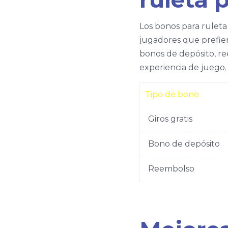
Los bonos para ruleta 
jugadores que prefiere
bonos de depósito, r
experiencia de juego.
Tipo de bono
Giros gratis
Bono de depósito
Reembolso