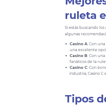
Mejores
ruleta 
Si estás buscando los 
algunas recomendaci
Casino A
: Con una
una excelente opci
Casino B
: Con una 
fanáticos de la rul
Casino C
: Con bon
industria, Casino C
Tipos d