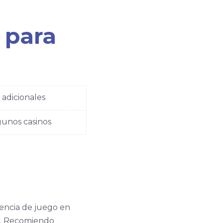
 para
 adicionales
lgunos casinos
encia de juego en
es. Recomiendo