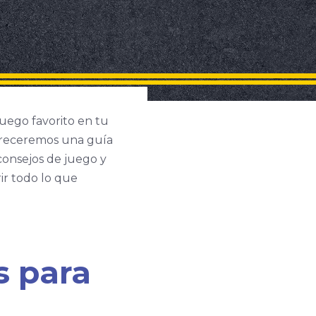
uego favorito en tu
 ofreceremos una guía
consejos de juego y
ir todo lo que
s para