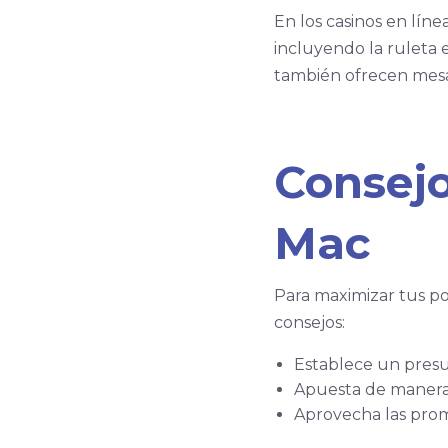
En los casinos en líne
incluyendo la ruleta 
también ofrecen mesa
Consejo
Mac
Para maximizar tus po
consejos:
Establece un pres
Apuesta de manera 
Aprovecha las prom