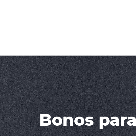
Home
About Us
Services
Western A
Bonos para