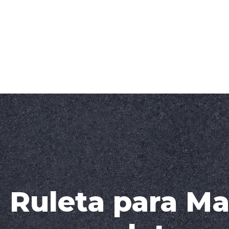
Our Address
8 Talisman Ave, Edwardstown, SA 5041
ustralia Office
Careers
Contact Us
 Ruleta para Ma