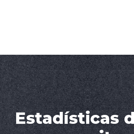
Home
About Us
Services
Western A
Estadísticas 