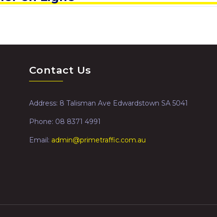
Contact Us
Address: 8 Talisman Ave Edwardstown SA 5041
Phone: 08 8371 4991
Email:
admin@primetraffic.com.au