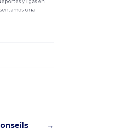
eportes y ligas en
resentamos una
Conseils
→