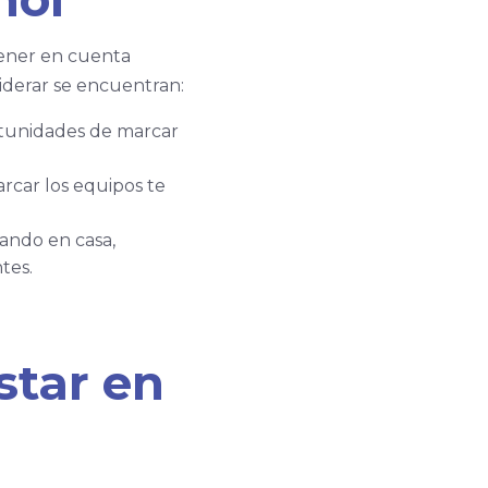
tener en cuenta
siderar se encuentran:
rtunidades de marcar
rcar los equipos te
ando en casa,
tes.
star en