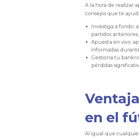
A la hora de realizar
consejos que te ayuda
Investiga a fondo: a
partidos anteriores,
Apuesta en vivo: a
informadas durante 
Gestiona tu bankrol
pérdidas significativ
Ventaja
en el f
Al igual que cualquier