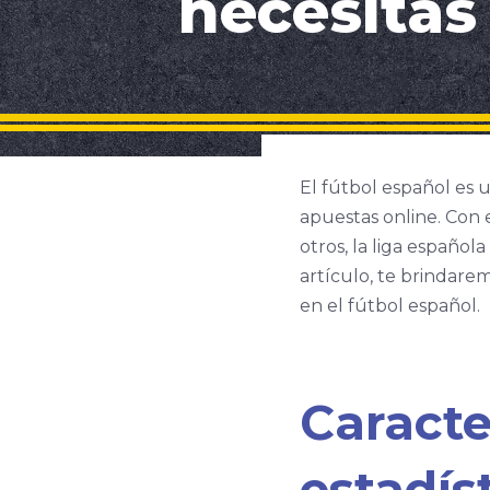
necesitas
El fútbol español es
apuestas online. Con 
otros, la liga españo
artículo, te brindare
en el fútbol español.
Caracte
estadís