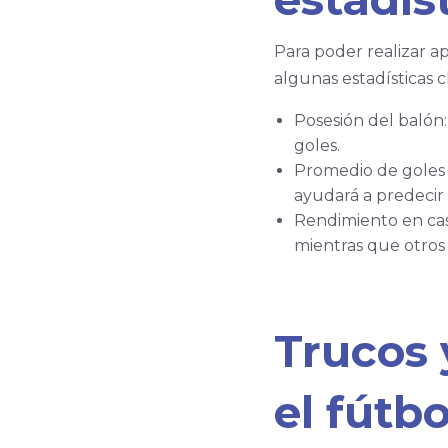
Para poder realizar a
algunas estadísticas c
Posesión del balón
goles.
Promedio de goles 
ayudará a predecir 
Rendimiento en cas
mientras que otro
Trucos 
el fútb