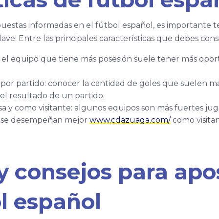
puestas informadas en el fútbol español, es importante 
lave. Entre las principales características que debes con
: el equipo que tiene más posesión suele tener más opo
por partido: conocer la cantidad de goles que suelen ma
el resultado de un partido.
a y como visitante: algunos equipos son más fuertes jug
s se desempeñan mejor
www.cdazuaga.com/
como visitan
y consejos para apo
ol español