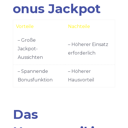
onus Jackpot
Vorteile
Nachteile
– Große
– Höherer Einsatz
Jackpot-
erforderlich
Aussichten
– Spannende
– Höherer
Bonusfunktion
Hausvorteil
Das