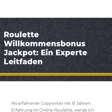
Roulette
Willkommensbonus
Jackpot: Ein Experte
Leitfaden
Als erfahrener Copywriter mit 15 Jahren
Erfahrung im Online-Roulette, werde ich