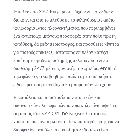
Επιπλέον, το XYZ Επιχείρηση Τυχερών Παιχνιδιών
διακρίνεται από το πλήθος με το φιλάνθρωπο πακέτο
καλωσορίσματος πλεονεκτήματος, που περιλαμβάνει
ένα αντίστοιχο μπόνους προσφοράς στην πολύ πρώτη
κατάθεση, δωρεάν περιστροφές, και πρόσθετες κίνητρα
για πιστούς παίκτες.Ο ιστότοπος επιπλέον κατέχει
ευαίσθητη ομάδα υποστήριξης πελατών που είναι
διαθέσιμη 24/7 μέσω ζωντανής συνομιλίας, email ή
τηλεφώνου για να βοηθήσει παίκτες με οποιοδήποτε
είδος ερώτηση ή ανησυχία θα μπορούσαν να έχουν.
Η ασφάλεια και προστασία των ατομικών και
οικονομικών πληροφοριών των παικτών είναι ύψιστης
σημασίας στο XYZ Online Καζίνο.Ο ιστότοπος
χρησιμοποιεί άνετη καινοτομία κρυπτογράφησης για να
διασφαλίσει ότι όλα τα ευαίσθητα δεδομένα είναι