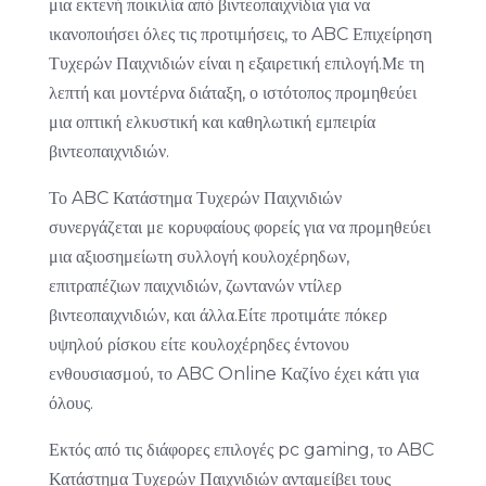
μια εκτενή ποικιλία από βιντεοπαιχνίδια για να
ικανοποιήσει όλες τις προτιμήσεις, το ABC Επιχείρηση
Τυχερών Παιχνιδιών είναι η εξαιρετική επιλογή.Με τη
λεπτή και μοντέρνα διάταξη, ο ιστότοπος προμηθεύει
μια οπτική ελκυστική και καθηλωτική εμπειρία
βιντεοπαιχνιδιών.
Το ABC Κατάστημα Τυχερών Παιχνιδιών
συνεργάζεται με κορυφαίους φορείς για να προμηθεύει
μια αξιοσημείωτη συλλογή κουλοχέρηδων,
επιτραπέζιων παιχνιδιών, ζωντανών ντίλερ
βιντεοπαιχνιδιών, και άλλα.Είτε προτιμάτε πόκερ
υψηλού ρίσκου είτε κουλοχέρηδες έντονου
ενθουσιασμού, το ABC Online Καζίνο έχει κάτι για
όλους.
Εκτός από τις διάφορες επιλογές pc gaming, το ABC
Κατάστημα Τυχερών Παιχνιδιών ανταμείβει τους