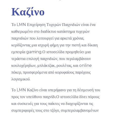
Καζίνο
Το LMN Επιχείρηση Τυχερών Παιχνιδιών είναι ένα
καθιερωμένο στο διαδίκτυο κατάστημα τυχερών
παιχνιδιών που λειτουργεί για αρκετά χρόνια,
κερδίζοντας μια ισχυρή φήμη για την πιστή και δίκαιη
εμπειρία gaming.Ο ιστοσελίδα προμηθεύει μια
τεράστια επιλογή παιχνιδιών, που περιλαμβάνουν
κουλοχέρηδων, μπλάκτζακ, ρουλέτας, και online
πόκερ, προσφερόμενα από κορυφαίους παρόχους
λογισμικού.
Το LMN Καζίνο είναι υπερήφανο για τη δέσμευσή του
προς τον υπεύθυνο παιχνίδι.Ο ιστοσελίδα δίνει πόρους
και συσκευές για τους παίκτες να διαχειρίζονται τις
συμπεριφορές τους στο τζόγο, συμπεριλαμβανομένων