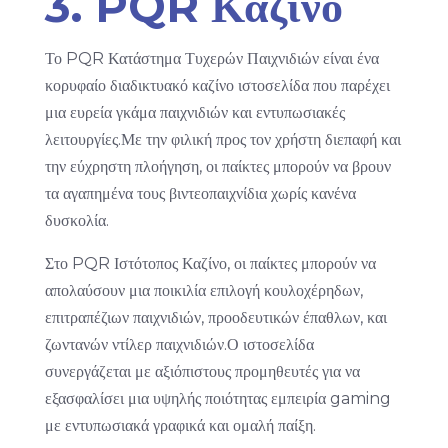
3. PQR Καζίνο
Το PQR Κατάστημα Τυχερών Παιχνιδιών είναι ένα
κορυφαίο διαδικτυακό καζίνο ιστοσελίδα που παρέχει
μια ευρεία γκάμα παιχνιδιών και εντυπωσιακές
λειτουργίες.Με την φιλική προς τον χρήστη διεπαφή και
την εύχρηστη πλοήγηση, οι παίκτες μπορούν να βρουν
τα αγαπημένα τους βιντεοπαιχνίδια χωρίς κανένα
δυσκολία.
Στο PQR Ιστότοπος Καζίνο, οι παίκτες μπορούν να
απολαύσουν μια ποικιλία επιλογή κουλοχέρηδων,
επιτραπέζιων παιχνιδιών, προοδευτικών έπαθλων, και
ζωντανών ντίλερ παιχνιδιών.Ο ιστοσελίδα
συνεργάζεται με αξιόπιστους προμηθευτές για να
εξασφαλίσει μια υψηλής ποιότητας εμπειρία gaming
με εντυπωσιακά γραφικά και ομαλή παίξη.