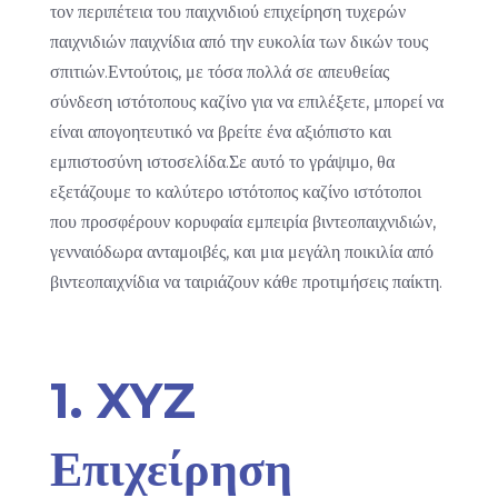
τον περιπέτεια του παιχνιδιού επιχείρηση τυχερών
παιχνιδιών παιχνίδια από την ευκολία των δικών τους
σπιτιών.Εντούτοις, με τόσα πολλά σε απευθείας
σύνδεση ιστότοπους καζίνο για να επιλέξετε, μπορεί να
είναι
απογοητευτικό να βρείτε ένα αξιόπιστο και
εμπιστοσύνη ιστοσελίδα.Σε αυτό το γράψιμο, θα
εξετάζουμε το καλύτερο ιστότοπος καζίνο ιστότοποι
που προσφέρουν κορυφαία εμπειρία βιντεοπαιχνιδιών,
γενναιόδωρα ανταμοιβές, και μια μεγάλη ποικιλία από
βιντεοπαιχνίδια να ταιριάζουν κάθε προτιμήσεις παίκτη.
1. XYZ
Επιχείρηση