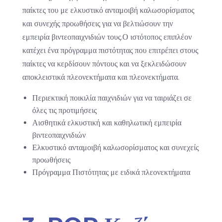
παίκτες του με ελκυστικό ανταμοιβή καλωσορίσματος
και συνεχής προωθήσεις για να βελτιώσουν την
εμπειρία βιντεοπαιχνιδιών τους.Ο ιστότοπος επιπλέον
κατέχει ένα πρόγραμμα πιστότητας που επιτρέπει στους
παίκτες να κερδίσουν πόντους και να ξεκλειδώσουν
αποκλειστικά πλεονεκτήματα και πλεονεκτήματα.
Περιεκτική ποικιλία παιχνιδιών για να ταιριάζει σε
όλες τις προτιμήσεις
Αισθητικά ελκυστική και καθηλωτική εμπειρία
βιντεοπαιχνιδιών
Ελκυστικό ανταμοιβή καλωσορίσματος και συνεχείς
προωθήσεις
Πρόγραμμα Πιστότητας με ειδικά πλεονεκτήματα