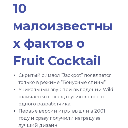
10
малоизвестны
х фактов о
Fruit Cocktail
Скрытый символ “Jackpot” появляется
только в режиме “Бонусные спины”.
Уникальный звук при выпадении Wild
отличается от всех других слотов от
одного разработчика.
Первые версии игры вышли в 2001
году и сразу получили награду за
лучший дизайн.