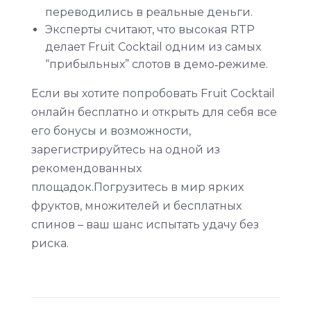
переводились в реальные деньги.
Эксперты считают, что высокая RTP
делает Fruit Cocktail одним из самых
“прибыльных” слотов в демо‑режиме.
Если вы хотите попробовать Fruit Cocktail
онлайн бесплатно и открыть для себя все
его бонусы и возможности,
зарегистрируйтесь на одной из
рекомендованных
площадок.Погрузитесь в мир ярких
фруктов, множителей и бесплатных
спинов – ваш шанс испытать удачу без
риска.