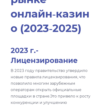
онлайн‑казин
о (2023‑2025)
2023 г.-
Лицензирование
В 2023 году правительство утвердило
новые правила лицензирования, что
позволило многим зарубежным
операторам открыть официальные
площадки в стране.Это привело к росту
конкуренции и улучшению