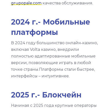
grupopale.com
качества обслуживания.
2024 г.- Мобильные
платформы
В 2024 году большинство онлайн‑казино,
включая Volta казино, внедрили
полностью адаптированные мобильные
версии, позволяющие играть в любой
точке страны.Платформы стали быстрее,
интерфейсы – интуитивнее.
2025 г.- Блокчейн
Начиная с 2025 года крупные операторы