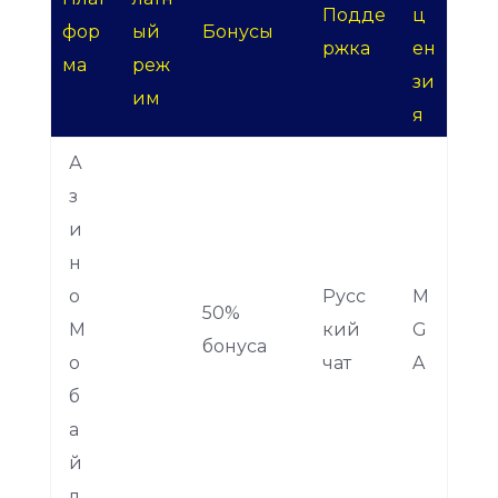
Подде
ц
фор
ый
Бонусы
ржка
ен
ма
реж
зи
им
я
А
з
и
н
о
Русс
M
50%
М
кий
G
бонуса
о
чат
A
б
а
й
л